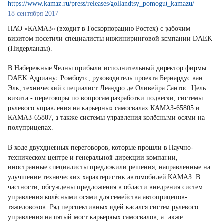
https://www.kamaz.ru/press/releases/gollandtsy_pomogut_kamazu/
18 сентября 2017
ПАО «КАМАЗ» (входит в Госкорпорацию Ростех) с рабочим
визитом посетили специалисты инжиниринговой компании DAEK
(Нидерланды).
В Набережные Челны прибыли исполнительный директор фирмы
DAEK Адрианус Ромбоутс, руководитель проекта Бернардус ван
Элк, технический специалист Леандро де Оливейра Сантос. Цель
визита - переговоры по вопросам разработки подвески, системы
рулевого управления на карьерных самосвалах КАМАЗ-65805 и
КАМАЗ-65807, а также системы управления колёсными осями на
полуприцепах.
В ходе двухдневных переговоров, которые прошли в Научно-
техническом центре и генеральной дирекции компании,
иностранные специалисты предложили решения, направленные на
улучшение технических характеристик автомобилей КАМАЗ. В
частности, обсуждены предложения в области внедрения систем
управления колёсными осями для семейства автоприцепов-
тяжеловозов. Ряд перспективных идей касался систем рулевого
управления на пятый мост карьерных самосвалов, а также