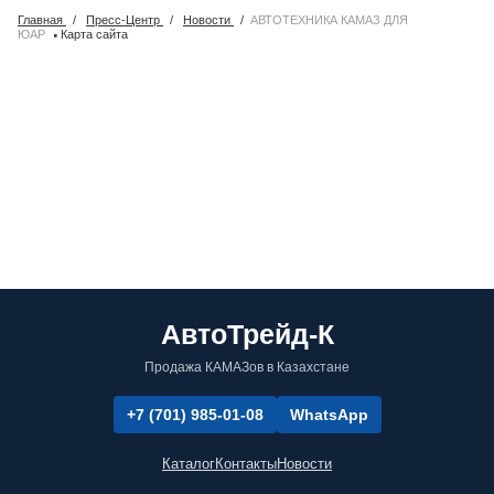
Главная
/
Пресс-Центр
/
Новости
/
АВТОТЕХНИКА КАМАЗ ДЛЯ
·
ЮАР
Карта сайта
АвтоТрейд-К
Продажа КАМАЗов в Казахстане
+7 (701) 985-01-08
WhatsApp
Каталог
Контакты
Новости