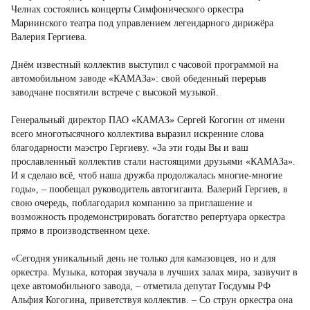
Челнах состоялись концерты Симфонического оркестра
Мариинского театра под управлением легендарного дирижёра
Валерия Гергиева.
Днём известный коллектив выступил с часовой программой на
автомобильном заводе «КАМАЗа»: свой обеденный перерыв
заводчане посвятили встрече с высокой музыкой.
Генеральный директор ПАО «КАМАЗ» Сергей Когогин от имени
всего многотысячного коллектива выразил искренние слова
благодарности маэстро Гергиеву. «За эти годы Вы и ваш
прославленный коллектив стали настоящими друзьями «КАМАЗа».
И я сделаю всё, чтоб наша дружба продолжалась многие-многие
годы», – пообещал руководитель автогиганта. Валерий Гергиев, в
свою очередь, поблагодарил компанию за приглашение и
возможность продемонстрировать богатство репертуара оркестра
прямо в производственном цехе.
«Сегодня уникальный день не только для камазовцев, но и для
оркестра. Музыка, которая звучала в лучших залах мира, зазвучит в
цехе автомобильного завода, – отметила депутат Госдумы РФ
Альфия Когогина, приветствуя коллектив. – Со струн оркестра она