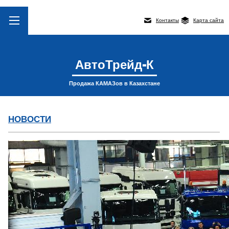
Контакты
Карта сайта
АвтоТрейд-К
Продажа КАМАЗов в Казахстане
НОВОСТИ