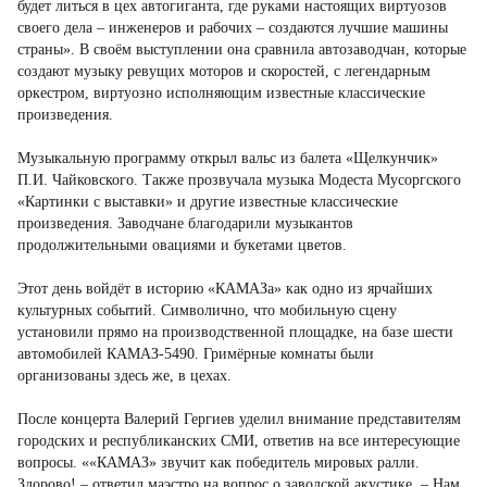
будет литься в цех автогиганта, где руками настоящих виртуозов
своего дела – инженеров и рабочих – создаются лучшие машины
страны». В своём выступлении она сравнила автозаводчан, которые
создают музыку ревущих моторов и скоростей, с легендарным
оркестром, виртуозно исполняющим известные классические
произведения.
Музыкальную программу открыл вальс из балета «Щелкунчик»
П.И. Чайковского. Также прозвучала музыка Модеста Мусоргского
«Картинки с выставки» и другие известные классические
произведения. Заводчане благодарили музыкантов
продолжительными овациями и букетами цветов.
Этот день войдёт в историю «КАМАЗа» как одно из ярчайших
культурных событий. Символично, что мобильную сцену
установили прямо на производственной площадке, на базе шести
автомобилей КАМАЗ-5490. Гримёрные комнаты были
организованы здесь же, в цехах.
После концерта Валерий Гергиев уделил внимание представителям
городских и республиканских СМИ, ответив на все интересующие
вопросы. ««КАМАЗ» звучит как победитель мировых ралли.
Здорово! – ответил маэстро на вопрос о заводской акустике. – Нам