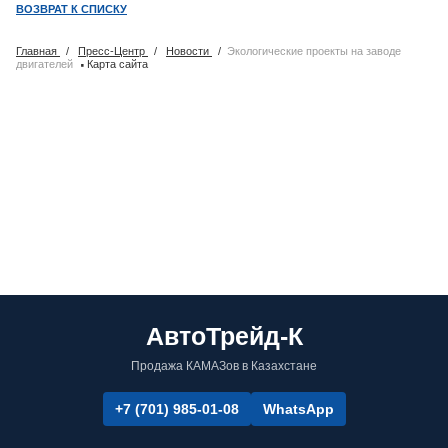
ВОЗВРАТ К СПИСКУ
Главная
/
Пресс-Центр
/
Новости
/
Экологические проекты на заводе
·
двигателей
Карта сайта
АвтоТрейд-К
Продажа КАМАЗов в Казахстане
+7 (701) 985-01-08
WhatsApp