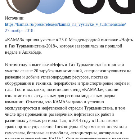
Источник:
https://kamaz.ru/press/releases/kamaz_na_vystavke_v_turkmenistane/
27 ноября 2018
«КАМАЗ» принял участие в 23-й Международной выставке «Нефть
и Газ Туркменистана-2018», которая завершилась на прошлой
неделе в Ашхабаде.
В этом году в выставке «Нефть и Газ Туркменистана» приняли
участие свыше 20 зарубежных компаний, специализирующихся на
разведке и добыче углеводородных ресурсов, поставке
оборудования и техники, переработке и транспортировке нефти и
газа. Гости выставки, посетившие стенд «КАМАЗа», смогли
ознакомиться с актуальным для региона модельным рядом
компании. Отметим, что КАМАЗы давно и успешно
эксплуатируются в нефтегазовой отрасли Туркменистана, в том
числе при проведении разведочных нефтегазовых работ в
различных уголках региона. Так, в 2014 году в Шатлыкское
транспортное управление Госконцерна «Туркменгаз» поступили
самосвалы, бортовые автомобили, автоцистерны, автокраны и