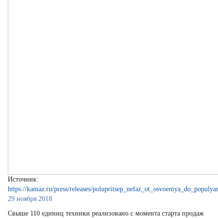
Источник:
https://kamaz.ru/press/releases/polupritsep_nefaz_ot_osvoeniya_do_populyar
29 ноября 2018
Свыше 110 единиц техники реализовано с момента старта продаж