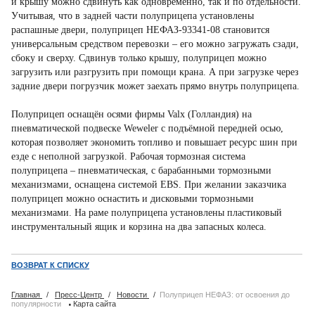
и крышу можно сдвинуть как одновременно, так и по отдельности.
Учитывая, что в задней части полуприцепа установлены
распашные двери, полуприцеп НЕФАЗ-93341-08 становится
универсальным средством перевозки – его можно загружать сзади,
сбоку и сверху. Сдвинув только крышу, полуприцеп можно
загрузить или разгрузить при помощи крана. А при загрузке через
задние двери погрузчик может заехать прямо внутрь полуприцепа.
Полуприцеп оснащён осями фирмы Valx (Голландия) на
пневматической подвеске Weweler с подъёмной передней осью,
которая позволяет экономить топливо и повышает ресурс шин при
езде с неполной загрузкой. Рабочая тормозная система
полуприцепа – пневматическая, с барабанными тормозными
механизмами, оснащена системой ЕBS. При желании заказчика
полуприцеп можно оснастить и дисковыми тормозными
механизмами. На раме полуприцепа установлены пластиковый
инструментальный ящик и корзина на два запасных колеса.
ВОЗВРАТ К СПИСКУ
Главная
/
Пресс-Центр
/
Новости
/
Полуприцеп НЕФАЗ: от освоения до
·
популярности
Карта сайта