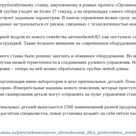
трубогибочному станку, закупленному в рамках проекта «Организа
й трубки уходит не более 37 секунд, а на переналадку самого обору
ствуют заданным параметрам. В панель управления можно сразу за
аранее застраховаться от рисков, связанных с технологичностью ко
рвой модели из нового семейства автомобилей К5 уже поступило се
нструкцией. Также большое внимание на современном оборудовании
ого станка было решено закупить и обжимное оборудование. Во в
лучаи низкой герметичности в соединениях рулевого управления. Н
овки – теперь на ней можно обрабатывать трубки любой длины.
рганизация мини-лаборатории в цехе оригинальных деталей. Пока
орию. Измерительные машины нового поколения, которые приступя
мя сканирования детали могут отправлять на пульт управления стан
гинальных деталей выпускается 1500 наименований разной продукци
 расчётам специалистов, новая установка возьмёт на себя пятую ч
/kamaz.ru/press/releases/novoe_oborudovanie_dlya_proizvodstva_avto