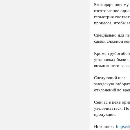
Благодаря новому 
изготовление одно
геометрия соответ
процесса, чтобы з
Специально для пе
самой сложной ко
Кроме трубогибочн
установках были с
возможности вальц
Следующий шаг – о
заводскую лаборат
отклонений во вре
Сейчас в цехе ори
увеличиваться. По
продукции.
Источник:
https:/