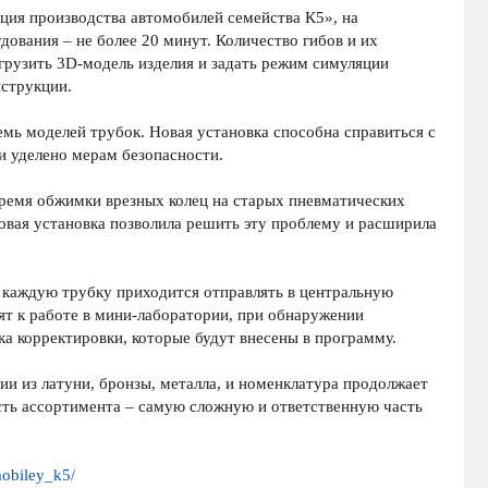
ция производства автомобилей семейства К5», на
дования – не более 20 минут. Количество гибов и их
грузить 3D-модель изделия и задать режим симуляции
нструкции.
мь моделей трубок. Новая установка способна справиться с
 уделено мерам безопасности.
ремя обжимки врезных колец на старых пневматических
овая установка позволила решить эту проблему и расширила
 каждую трубку приходится отправлять в центральную
т к работе в мини-лаборатории, при обнаружении
ка корректировки, которые будут внесены в программу.
и из латуни, бронзы, металла, и номенклатура продолжает
асть ассортимента – самую сложную и ответственную часть
mobiley_k5/