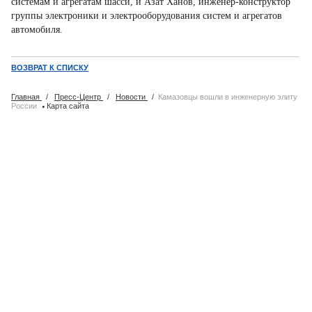
системам и агрегатам шасси, и Азат Ханов, инженер-конструктор
группы электроники и электрооборудования систем и агрегатов
автомобиля.
ВОЗВРАТ К СПИСКУ
Главная
/
Пресс-Центр
/
Новости
/
Камазовцы вошли в инженерную элиту
·
России
Карта сайта