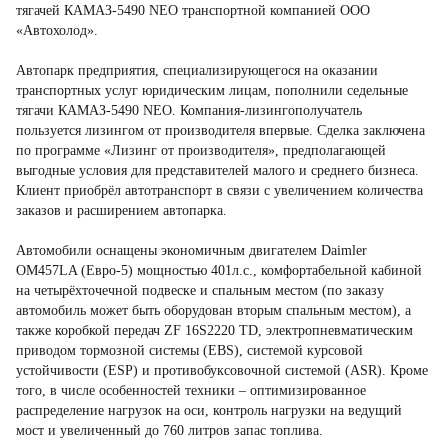
тягачей КАМАЗ-5490 NEO транспортной компанией ООО
«Автохолод».
Автопарк предприятия, специализирующегося на оказании
транспортных услуг юридическим лицам, пополнили седельные
тягачи КАМАЗ-5490 NEO. Компания-лизингополучатель
пользуется лизингом от производителя впервые. Сделка заключена
по программе «Лизинг от производителя», предполагающей
выгодные условия для представителей малого и среднего бизнеса.
Клиент приобрёл автотранспорт в связи с увеличением количества
заказов и расширением автопарка.
Автомобили оснащены экономичным двигателем Daimler
OM457LA (Евро-5) мощностью 401л.с., комфортабельной кабиной
на четырёхточечной подвеске и спальным местом (по заказу
автомобиль может быть оборудован вторым спальным местом), а
также коробкой передач ZF 16S2220 ТD, электропневматическим
приводом тормозной системы (EBS), системой курсовой
устойчивости (ESP) и противобуксовочной системой (ASR). Кроме
того, в числе особенностей техники – оптимизированное
распределение нагрузок на оси, контроль нагрузки на ведущий
мост и увеличенный до 760 литров запас топлива.