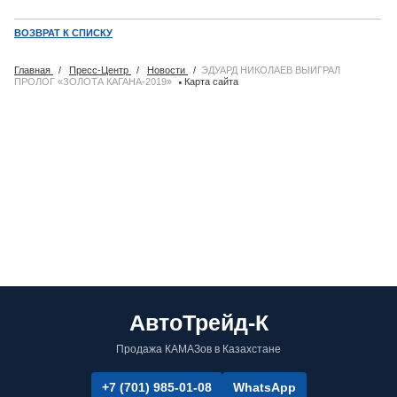
ВОЗВРАТ К СПИСКУ
Главная
/
Пресс-Центр
/
Новости
/
ЭДУАРД НИКОЛАЕВ ВЫИГРАЛ
·
ПРОЛОГ «ЗОЛОТА КАГАНА-2019»
Карта сайта
АвтоТрейд-К
Продажа КАМАЗов в Казахстане
+7 (701) 985-01-08
WhatsApp