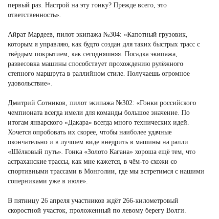
первый раз. Настрой на эту гонку? Прежде всего, это
ответственность».
Айрат Мардеев, пилот экипажа №304: «Капотный грузовик,
которым я управляю, как будто создан для таких быстрых трасс с
твёрдым покрытием, как сегодняшняя. Посадка экипажа,
развесовка машины способствует прохождению рулёжного
степного маршрута в раллийном стиле. Получаешь огромное
удовольствие».
Дмитрий Сотников, пилот экипажа №302: «Гонки российского
чемпионата всегда имели для команды большое значение. По
итогам январского «Дакара» всегда много технических идей.
Хочется опробовать их скорее, чтобы наиболее удачные
окончательно и в лучшем виде внедрить в машины на ралли
«Шёлковый путь». Гонка «Золото Кагана» хороша ещё тем, что
астраханские трассы, как мне кажется, в чём-то схожи со
спортивными трассами в Монголии, где мы встретимся с нашими
соперниками уже в июле».
В пятницу 26 апреля участников ждёт 266-километровый
скоростной участок, проложенный по левому берегу Волги.