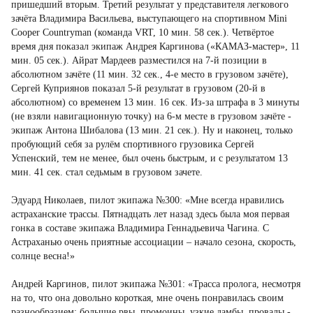
пришедший вторым. Третий результат у представителя легкового
зачёта Владимира Васильева, выступающего на спортивном Mini
Cooper Countryman (команда VRT, 10 мин. 58 сек.). Четвёртое
время дня показал экипаж Андрея Каргинова («КАМАЗ-мастер», 11
мин. 05 сек.). Айрат Мардеев разместился на 7-й позиции в
абсолютном зачёте (11 мин. 32 сек., 4-е место в грузовом зачёте),
Сергей Куприянов показал 5-й результат в грузовом (20-й в
абсолютном) со временем 13 мин. 16 сек. Из-за штрафа в 3 минуты
(не взяли навигационную точку) на 6-м месте в грузовом зачёте -
экипаж Антона Шибалова (13 мин. 21 сек.). Ну и наконец, только
пробующий себя за рулём спортивного грузовика Сергей
Успенский, тем не менее, был очень быстрым, и с результатом 13
мин. 41 сек. стал седьмым в грузовом зачете.
Эдуард Николаев, пилот экипажа №300: «Мне всегда нравились
астраханские трассы. Пятнадцать лет назад здесь была моя первая
гонка в составе экипажа Владимира Геннадьевича Чагина. С
Астраханью очень приятные ассоциации – начало сезона, скорость,
солнце весна!»
Андрей Каргинов, пилот экипажа №301: «Трасса пролога, несмотря
на то, что она довольно короткая, мне очень понравилась своим
разнообразием: большие рвы, промоины, узкие дамбы, провалы -