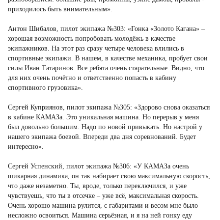
приходилось быть внимательным».
Антон Шибалов, пилот экипажа №303: «Гонка «Золото Кагана» –
хорошая возможность попробовать молодёжь в качестве
экипажников. На этот раз сразу четыре человека влились в
спортивные экипажи. В нашем, в качестве механика, пробует свои
силы Иван Татаринов. Все ребята очень старательные. Видно, что
для них очень почётно и ответственно попасть в кабину
спортивного грузовика».
Сергей Куприянов, пилот экипажа №305: «Здорово снова оказаться
в кабине КАМАЗа. Это уникальная машина. Но перерыв у меня
был довольно большим. Надо по новой привыкать. Но настрой у
нашего экипажа боевой. Впереди два дня соревнований. Будет
интересно».
Сергей Успенский, пилот экипажа №306: «У КАМАЗа очень
шикарная динамика, он так набирает свою максимальную скорость,
что даже незаметно. Ты, вроде, только переключился, и уже
чувствуешь, что ты в отсечке – уже всё, максимальная скорость.
Очень хорошо машина рулится, с габаритами и весом мне было
несложно освоиться. Машина серьёзная, и я на ней гонку еду