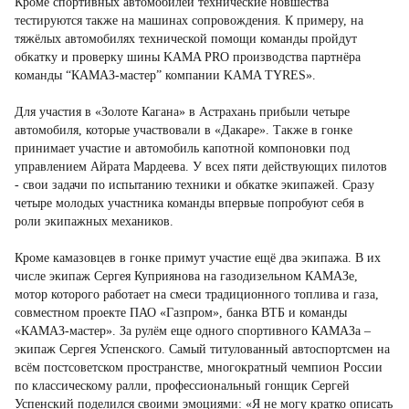
Кроме спортивных автомобилей технические новшества
тестируются также на машинах сопровождения. К примеру, на
тяжёлых автомобилях технической помощи команды пройдут
обкатку и проверку шины KAMA PRO производства партнёра
команды “КАМАЗ-мастер” компании KAMA TYRES».
Для участия в «Золоте Кагана» в Астрахань прибыли четыре
автомобиля, которые участвовали в «Дакаре». Также в гонке
принимает участие и автомобиль капотной компоновки под
управлением Айрата Мардеева. У всех пяти действующих пилотов
- свои задачи по испытанию техники и обкатке экипажей. Сразу
четыре молодых участника команды впервые попробуют себя в
роли экипажных механиков.
Кроме камазовцев в гонке примут участие ещё два экипажа. В их
числе экипаж Сергея Куприянова на газодизельном КАМАЗе,
мотор которого работает на смеси традиционного топлива и газа,
совместном проекте ПАО «Газпром», банка ВТБ и команды
«КАМАЗ-мастер». За рулём еще одного спортивного КАМАЗа –
экипаж Сергея Успенского. Самый титулованный автоспортсмен на
всём постсоветском пространстве, многократный чемпион России
по классическому ралли, профессиональный гонщик Сергей
Успенский поделился своими эмоциями: «Я не могу кратко описать