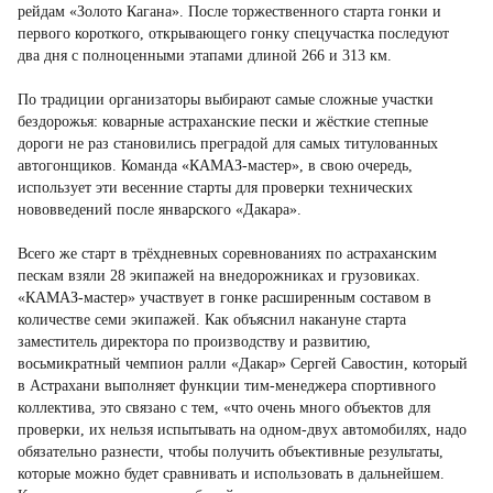
рейдам «Золото Кагана». После торжественного старта гонки и
первого короткого, открывающего гонку спецучастка последуют
два дня с полноценными этапами длиной 266 и 313 км.
По традиции организаторы выбирают самые сложные участки
бездорожья: коварные астраханские пески и жёсткие степные
дороги не раз становились преградой для самых титулованных
автогонщиков. Команда «КАМАЗ-мастер», в свою очередь,
использует эти весенние старты для проверки технических
нововведений после январского «Дакара».
Всего же старт в трёхдневных соревнованиях по астраханским
пескам взяли 28 экипажей на внедорожниках и грузовиках.
«КАМАЗ-мастер» участвует в гонке расширенным составом в
количестве семи экипажей. Как объяснил накануне старта
заместитель директора по производству и развитию,
восьмикратный чемпион ралли «Дакар» Сергей Савостин, который
в Астрахани выполняет функции тим-менеджера спортивного
коллектива, это связано с тем, «что очень много объектов для
проверки, их нельзя испытывать на одном-двух автомобилях, надо
обязательно разнести, чтобы получить объективные результаты,
которые можно будет сравнивать и использовать в дальнейшем.