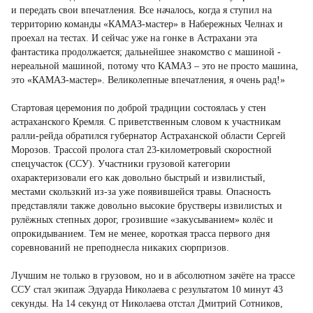
и передать свои впечатления. Все началось, когда я ступил на
территорию команды «КАМАЗ-мастер» в Набережных Челнах и
проехал на тестах. И сейчас уже на гонке в Астрахани эта
фантастика продолжается; дальнейшее знакомство с машиной -
нереальной машиной, потому что КАМАЗ – это не просто машина,
это «КАМАЗ-мастер». Великолепные впечатления, я очень рад!»
Стартовая церемония по доброй традиции состоялась у стен
астраханского Кремля. С приветственным словом к участникам
ралли-рейда обратился губернатор Астраханской области Сергей
Морозов. Трассой пролога стал 23-километровый скоростной
спецучасток (ССУ). Участники грузовой категории
охарактеризовали его как довольно быстрый и извилистый,
местами скользкий из-за уже появившейся травы. Опасность
представляли также довольно высокие брустверы извилистых и
рулёжных степных дорог, грозившие «закусыванием» колёс и
опрокидыванием. Тем не менее, короткая трасса первого дня
соревнований не преподнесла никаких сюрпризов.
Лучшим не только в грузовом, но и в абсолютном зачёте на трассе
ССУ стал экипаж Эдуарда Николаева с результатом 10 минут 43
секунды. На 14 секунд от Николаева отстал Дмитрий Сотников,