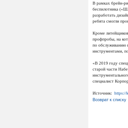
В рамках брейн-ри
беспилотника («ША
разработать дизай
ребята смогли пр
Кроме литейщиков,
профпробы, на кот
по обслуживанию к
инструментами, п
«В 2019 году спе
старой части Набе
инструментальног
специалист Корпо
Источник:
https:/
Возврат к списку