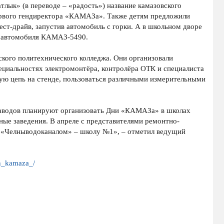
тлык» (в переводе – «радость») название камазовского
ервого гендиректора «КАМАЗа». Также детям предложили
ст-драйв, запустив автомобиль с горки. А в школьном дворе
– автомобиля КАМАЗ-5490.
кого политехнического колледжа. Они организовали
ециальностях электромонтёра, контролёра ОТК и специалиста
ую цепь на стенде, пользоваться различными измерительными
заводов планируют организовать Дни «КАМАЗа» в школах
ные заведения. В апреле с представителями ремонтно-
с «Челныводоканалом» – школу №1», – отметил ведущий
en_kamaza_/