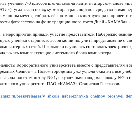
нга ученики 7-8 классов школы смогли найти в татарском слове «ша
ТЛ»), угадывали по звуку мотора транспортное средство и имя п
н машины мечты, собрать её с помощью конструктора и провести те
овести фотосессию на фоне традиционного гостя Дней «КАМАЗа» 
 в мероприятии приняли участие представители Набережночелнинс
орых ученики старших классов могли получить представление о сп
омпьютерных сетей. Школьники научились составлять электрическ
одключать комплектующие системного блока компьютера.
циалисты Корпоративного университета вместе с представителями 
режных Челнов – в Новом городе мы уже успели охватить все учеб
о завода посетим школу №21, с кузнечным заводом – школу №7 и 
ративного университета ПАО «КАМАЗ» Станислав Рассказов.
/kamaz.ru/press/releases/v_shkole_naberezhnykh_chelnov_proshyel_d