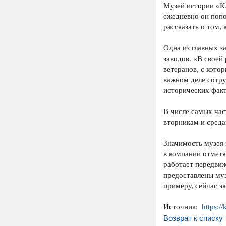
Музей истории «КА
ежедневно он попо
рассказать о том, 
Одна из главных з
заводов. «В своей
ветеранов, с кото
важном деле сотру
исторических факт
В числе самых час
вторникам и среда
Значимость музея
в компании отметя
работает передви
предоставлены муз
примеру, сейчас э
Источник:
https:/
Возврат к списку