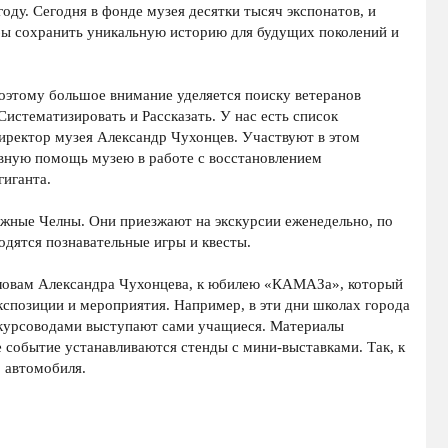
ду. Сегодня в фонде музея десятки тысяч экспонатов, и
бы сохранить уникальную историю для будущих поколений и
оэтому большое внимание уделяется поиску ветеранов
истематизировать и Рассказать. У нас есть список
директор музея Александр Чухонцев. Участвуют в этом
ивную помощь музею в работе с восстановлением
гиганта.
ежные Челны. Они приезжают на экскурсии еженедельно, по
дятся познавательные игры и квесты.
словам Александра Чухонцева, к юбилею «КАМАЗа», который
кспозиции и мероприятия. Например, в эти дни школах города
скурсоводами выступают сами учащиеся. Материалы
 событие устанавливаются стенды с мини-выставками. Так, к
 автомобиля.