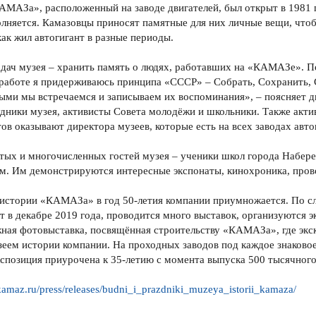
МАЗа», расположенный на заводе двигателей, был открыт в 1981 го
лняется. Камазовцы приносят памятные для них личные вещи, что
как жил автогигант в разные периоды.
адач музея – хранить память о людях, работавших на «КАМАЗе». П
 работе я придерживаюсь принципа «СССР» – Собрать, Сохранить, С
рыми мы встречаемся и записываем их воспоминания», – поясняет 
дники музея, активисты Совета молодёжи и школьники. Также акт
ов оказывают директора музеев, которые есть на всех заводах авто
тых и многочисленных гостей музея – ученики школ города Набер
м. Им демонстрируются интересные экспонаты, кинохроника, прово
 истории «КАМАЗа» в год 50-летия компании приумножается. По 
т в декабре 2019 года, проводится много выставок, организуются э
жная фотовыставка, посвящённая строительству «КАМАЗа», где эк
еем истории компании. На проходных заводов под каждое знаковое
кспозиция приурочена к 35-летию с момента выпуска 500 тысячного
/kamaz.ru/press/releases/budni_i_prazdniki_muzeya_istorii_kamaza/