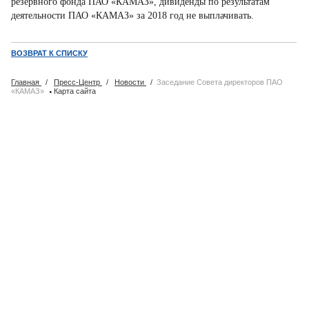
резервного фонда ПАО «КАМАЗ», дивиденды по результатам
деятельности ПАО «КАМАЗ» за 2018 год не выплачивать.
ВОЗВРАТ К СПИСКУ
Главная
/
Пресс-Центр
/
Новости
/
Заседание Совета директоров ПАО
·
«КАМАЗ»
Карта сайта