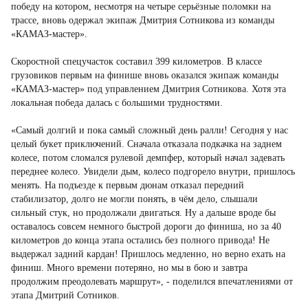
победу на котором, несмотря на четыре серьёзные поломки на
трассе, вновь одержал экипаж Дмитрия Сотникова из команды
«КАМАЗ-мастер».
Скоростной спецучасток составил 399 километров. В классе
грузовиков первым на финише вновь оказался экипаж команды
«КАМАЗ-мастер» под управлением Дмитрия Сотникова. Хотя эта
локальная победа далась с большими трудностями.
«Самый долгий и пока самый сложный день ралли! Сегодня у нас
целый букет приключений. Сначала отказала подкачка на заднем
колесе, потом сломался рулевой демпфер, который начал задевать
переднее колесо. Увидели дым, колесо подгорело внутри, пришлось
менять. На подъезде к первым дюнам отказал передний
стабилизатор, долго не могли понять, в чём дело, слышали
сильный стук, но продолжали двигаться. Ну а дальше вроде бы
оставалось совсем немного быстрой дороги до финиша, но за 40
километров до конца этапа остались без полного привода! Не
выдержал задний кардан! Пришлось медленно, но верно ехать на
финиш. Много времени потеряно, но мы в бою и завтра
продолжим преодолевать маршрут», - поделился впечатлениями от
этапа Дмитрий Сотников.