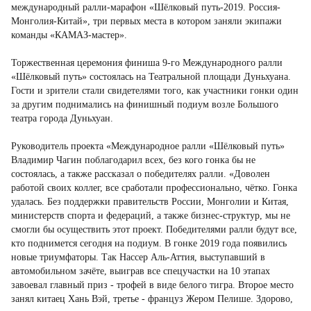
международный ралли-марафон «Шёлковый путь-2019. Россия-
Монголия-Китай», три первых места в котором заняли экипажи
команды «КАМАЗ-мастер».
Торжественная церемония финиша 9-го Международного ралли
«Шёлковый путь» состоялась на Театральной площади Дуньхуана.
Гости и зрители стали свидетелями того, как участники гонки один
за другим поднимались на финишный подиум возле Большого
театра города Дуньхуан.
Руководитель проекта «Международное ралли «Шёлковый путь»
Владимир Чагин поблагодарил всех, без кого гонка бы не
состоялась, а также рассказал о победителях ралли. «Доволен
работой своих коллег, все сработали профессионально, чётко. Гонка
удалась. Без поддержки правительств России, Монголии и Китая,
министерств спорта и федераций, а также бизнес-структур, мы не
смогли бы осуществить этот проект. Победителями ралли будут все,
кто поднимется сегодня на подиум. В гонке 2019 года появились
новые триумфаторы. Так Нассер Аль-Аттия, выступавший в
автомобильном зачёте, выиграв все спецучастки на 10 этапах
завоевал главный приз - трофей в виде белого тигра. Второе место
занял китаец Хань Вэй, третье - француз Жером Пелише. Здорово,