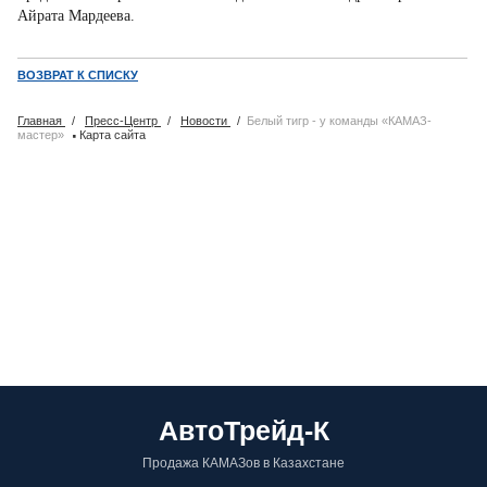
Айрата Мардеева.
ВОЗВРАТ К СПИСКУ
Главная
/
Пресс-Центр
/
Новости
/
Белый тигр - у команды «КАМАЗ-
·
мастер»
Карта сайта
АвтоТрейд-К
Продажа КАМАЗов в Казахстане