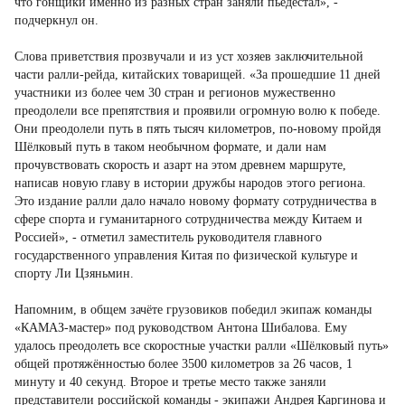
что гонщики именно из разных стран заняли пьедестал», -
подчеркнул он.
Слова приветствия прозвучали и из уст хозяев заключительной
части ралли-рейда, китайских товарищей. «За прошедшие 11 дней
участники из более чем 30 стран и регионов мужественно
преодолели все препятствия и проявили огромную волю к победе.
Они преодолели путь в пять тысяч километров, по-новому пройдя
Шёлковый путь в таком необычном формате, и дали нам
прочувствовать скорость и азарт на этом древнем маршруте,
написав новую главу в истории дружбы народов этого региона.
Это издание ралли дало начало новому формату сотрудничества в
сфере спорта и гуманитарного сотрудничества между Китаем и
Россией», - отметил заместитель руководителя главного
государственного управления Китая по физической культуре и
спорту Ли Цзяньмин.
Напомним, в общем зачёте грузовиков победил экипаж команды
«КАМАЗ-мастер» под руководством Антона Шибалова. Ему
удалось преодолеть все скоростные участки ралли «Шёлковый путь»
общей протяжённостью более 3500 километров за 26 часов, 1
минуту и 40 секунд. Второе и третье место также заняли
представители российской команды - экипажи Андрея Каргинова и