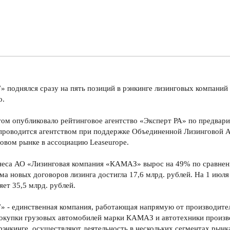
однялся сразу на пять позиций в рэнкинге лизинговых компаний 
о.
м опубликовало рейтинговое агентство «Эксперт РА» по предвари
 проводится агентством при поддержке Объединенной Лизинговой 
овом рынке в ассоциацию Leaseurope.
неса АО «Лизинговая компания «КАМАЗ» вырос на 49% по сравнени
ма новых договоров лизинга достигла 17,6 млрд. рублей. На 1 июл
ет 35,5 млрд. рублей.
 единственная компания, работающая напрямую от производите
окупки грузовых автомобилей марки КАМАЗ и автотехники произв
рэнкинге, осуществляют деятельность в нескольких сегментах рынк