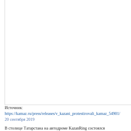
Источник:
https://kamaz.ru/press/releases/v_kazani_protestirovali_kamaz_54901/
20 сентября 2019
В столице Татарстана на автодроме KazanRing состоялся