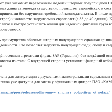
 от уже знакомых перевозчикам моделей шторных полуприцепов НЕ
ная длина автопоезда существенно превышает европейскую и состав
рицепами без нарушения требований законодательства. В числе п
метров) и количества загружаемых европаллет (с 33 до 40 единиц).
 легко и быстро установить коники для надёжной фиксации груза в
зоперевозок.
ь преимущества обычных шторных полуприцепов: сдвижная крыша, 
тдельности. Это позволяет загружать полуприцеп сзади, сбоку и све
ён осевыми агрегатами фирмы SAF (Германия), без подъёмной оси
овлена из стали. С внутренней стороны установлен фанерный отбой
и.
ачена для эксплуатации с двухосными магистральными седельными
Новинка уже доступна для заказа у официальных дилеров ПАО «КА
/kamaz.ru/press/releases/udlinyennyy_shtornyy_polupritsep_ot_nefaza/