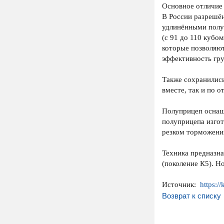
Основное отличие
В России разрешён
удлинёнными полуп
(с 91 до 110 кубо
которые позволяют
эффективность гру
Также сохранилис
вместе, так и по о
Полуприцеп оснащ
полуприцепа изгот
резком торможени
Техника предназн
(поколение К5). 
Источник:
https:/
Возврат к списку