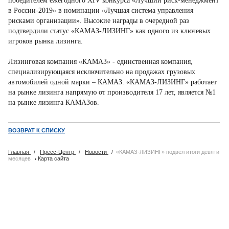
победителем ежегодного XIV конкурса «Лучший риск-менеджмент
в России-2019» в номинации «Лучшая система управления
рисками организации». Высокие награды в очередной раз
подтвердили статус «КАМАЗ-ЛИЗИНГ» как одного из ключевых
игроков рынка лизинга.
Лизинговая компания «КАМАЗ» - единственная компания,
специализирующаяся исключительно на продажах грузовых
автомобилей одной марки – КАМАЗ. «КАМАЗ-ЛИЗИНГ» работает
на рынке лизинга напрямую от производителя 17 лет, является №1
на рынке лизинга КАМАЗов.
ВОЗВРАТ К СПИСКУ
Главная
/
Пресс-Центр
/
Новости
/
«КАМАЗ-ЛИЗИНГ» подвёл итоги девяти
·
месяцев
Карта сайта