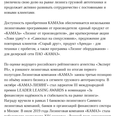
увеличила свою долю на рынке лизинга грузовой автотехники и
продолжает активно развивать сотрудничество с постоянными и
новыми клиентами.
Доступность приобретения КАМАЗов обеспечивается несколькими
лизинговыми программами от производителя: единый продукт от
«КАМАЗа» «Лизинг от производителя», две краткосрочные акции
«Лови удачу!» и «Самосвал на спецусловиях», предложение для
повторных клиентов «Старый друг», продукт «Аренда» - для
техники с пробегом, а также программа «Лизинг оборудования» -
для дилерской сети ПАО «КАМАЗ».
По оценке ведущего российского рейтингового агентства «Эксперт
РА», в рэнкинге лизинговых компаний по итогам первого
полугодия Лизинговая компания «КАМАЗ» заняла третью позицию
по объёму нового бизнеса в сегменте грузового автотранспорта. В
октябре «КАМАЗ-ЛИЗИНГ» стал лауреатом III международной
премии LEADER LEASING AWARDS в номинации «За
финансовую надёжность и стабильность на рынке лизинга».
Награду вручили в рамках I банковско-лизингового Саммита
лизинговых компаний, банков и организаций финансового сектора
в Москве. В июле 2019 года Лизинговая компания «КАМАЗ» стала