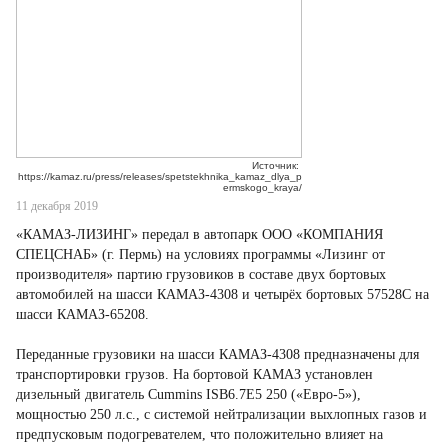
Источник:
https://kamaz.ru/press/releases/spetstekhnika_kamaz_dlya_p
ermskogo_kraya/
11 декабря 2019
«КАМАЗ-ЛИЗИНГ» передал в автопарк ООО «КОМПАНИЯ
СПЕЦСНАБ» (г. Пермь) на условиях программы «Лизинг от
производителя» партию грузовиков в составе двух бортовых
автомобилей на шасси КАМАЗ-4308 и четырёх бортовых 57528С на
шасси КАМАЗ-65208.
Переданные грузовики на шасси КАМАЗ-4308 предназначены для
транспортировки грузов. На бортовой КАМАЗ установлен
дизельный двигатель Cummins ISB6.7E5 250 («Евро-5»),
мощностью 250 л.с., с системой нейтрализации выхлопных газов и
предпусковым подогревателем, что положительно влияет на