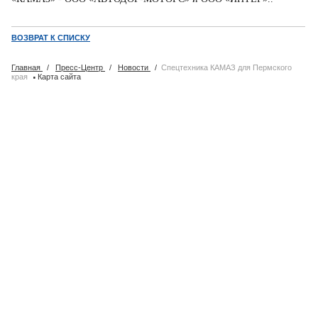
ВОЗВРАТ К СПИСКУ
Главная
/
Пресс-Центр
/
Новости
/
Спецтехника КАМАЗ для Пермского
·
края
Карта сайта
АвтоТрейд-К
Продажа КАМАЗов в Казахстане