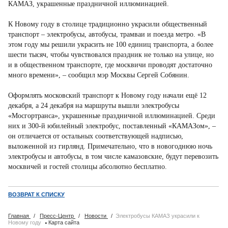
КАМАЗ, украшенные праздничной иллюминацией.
К Новому году в столице традиционно украсили общественный
транспорт – электробусы, автобусы, трамваи и поезда метро. «В
этом году мы решили украсить не 100 единиц транспорта, а более
шести тысяч, чтобы чувствовался праздник не только на улице, но
и в общественном транспорте, где москвичи проводят достаточно
много времени», – сообщил мэр Москвы Сергей Собянин.
Оформлять московский транспорт к Новому году начали ещё 12
декабря, а 24 декабря на маршруты вышли электробусы
«Мосгортранса», украшенные праздничной иллюминацией. Среди
них и 300-й юбилейный электробус, поставленный «КАМАЗом», –
он отличается от остальных соответствующей надписью,
выложенной из гирлянд. Примечательно, что в новогоднюю ночь
электробусы и автобусы, в том числе камазовские, будут перевозить
москвичей и гостей столицы абсолютно бесплатно.
ВОЗВРАТ К СПИСКУ
Главная
/
Пресс-Центр
/
Новости
/
Электробусы КАМАЗ украсили к
·
Новому году
Карта сайта