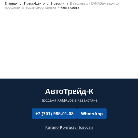
Главная
/
Пресс-Центр
/
Новости
/
В столовых «КАМАЗа» ведутся
·
профилактические мероприятия
Карта сайта
АвтоТрейд-К
Продажа КАМАЗов в Казахстане
+7 (701) 985-01-08
WhatsApp
Каталог
Контакты
Новости