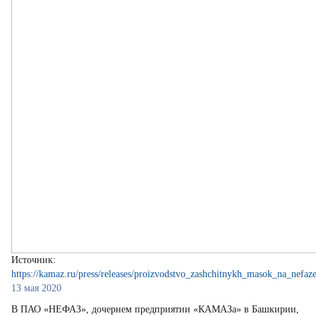
Источник:
https://kamaz.ru/press/releases/proizvodstvo_zashchitnykh_masok_na_nefaze
13 мая 2020
В ПАО «НЕФАЗ», дочернем предприятии «КАМАЗа» в Башкирии,