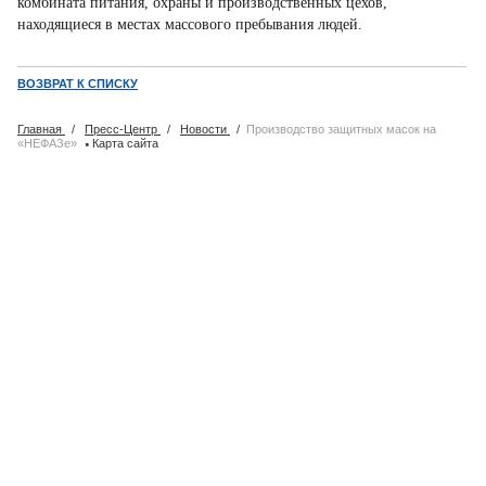
комбината питания, охраны и производственных цехов,
находящиеся в местах массового пребывания людей.
ВОЗВРАТ К СПИСКУ
Главная
/
Пресс-Центр
/
Новости
/
Производство защитных масок на
·
«НЕФАЗе»
Карта сайта