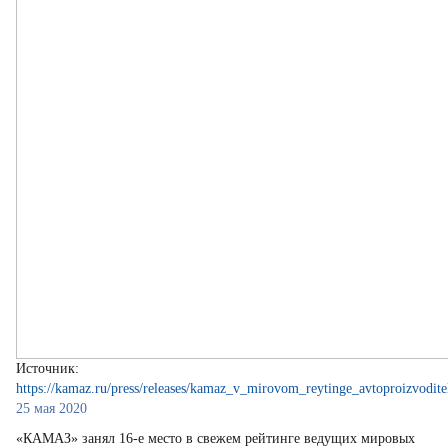
Источник:
https://kamaz.ru/press/releases/kamaz_v_mirovom_reytinge_avtoproizvodite
25 мая 2020
«КАМАЗ» занял 16-е место в свежем рейтинге ведущих мировых