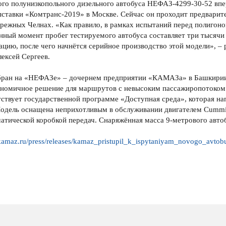
го полунизкопольного дизельного автобуса НЕФАЗ-4299-30-52 впе
ставки «Комтранс-2019» в Москве. Сейчас он проходит предварите
ежных Челнах. «Как правило, в рамках испытаний перед полигоно
нный момент пробег тестируемого автобуса составляет три тысяч
ацию, после чего начнётся серийное производство этой модели», –
ксей Сергеев.
бран на «НЕФАЗе» – дочернем предприятии «КАМАЗа» в Башкирии.
кономичное решение для маршрутов с невысоким пассажиропотоком
ствует государственной программе «Доступная среда», которая на
дель оснащена неприхотливым в обслуживании двигателем Cummins
атической коробкой передач. Снаряжённая масса 9-метрового автобу
/kamaz.ru/press/releases/kamaz_pristupil_k_ispytaniyam_novogo_avtob