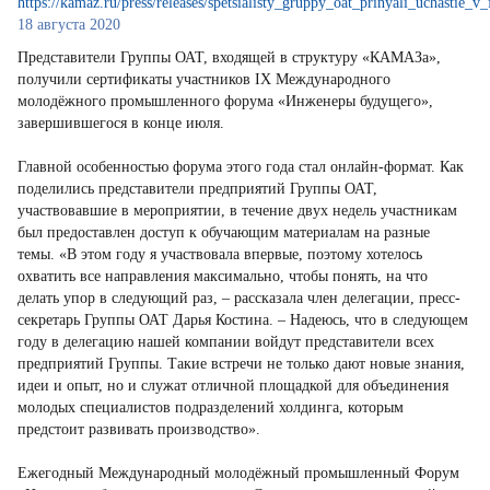
https://kamaz.ru/press/releases/spetsialisty_gruppy_oat_prinyali_uchasti
18 августа 2020
Представители Группы ОАТ, входящей в структуру «КАМАЗа»,
получили сертификаты участников IX Международного
молодёжного промышленного форума «Инженеры будущего»,
завершившегося в конце июля.
Главной особенностью форума этого года стал онлайн-формат. Как
поделились представители предприятий Группы ОАТ,
участвовавшие в мероприятии, в течение двух недель участникам
был предоставлен доступ к обучающим материалам на разные
темы. «В этом году я участвовала впервые, поэтому хотелось
охватить все направления максимально, чтобы понять, на что
делать упор в следующий раз, – рассказала член делегации, пресс-
секретарь Группы ОАТ Дарья Костина. – Надеюсь, что в следующем
году в делегацию нашей компании войдут представители всех
предприятий Группы. Такие встречи не только дают новые знания,
идеи и опыт, но и служат отличной площадкой для объединения
молодых специалистов подразделений холдинга, которым
предстоит развивать производство».
Ежегодный Международный молодёжный промышленный Форум