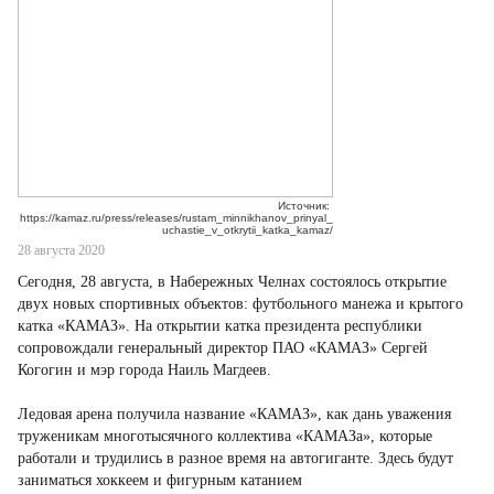
Источник:
https://kamaz.ru/press/releases/rustam_minnikhanov_prinyal_
uchastie_v_otkrytii_katka_kamaz/
28 августа 2020
Сегодня, 28 августа, в Набережных Челнах состоялось открытие
двух новых спортивных объектов: футбольного манежа и крытого
катка «КАМАЗ». На открытии катка президента республики
сопровождали генеральный директор ПАО «КАМАЗ» Сергей
Когогин и мэр города Наиль Магдеев.
Ледовая арена получила название «КАМАЗ», как дань уважения
труженикам многотысячного коллектива «КАМАЗа», которые
работали и трудились в разное время на автогиганте. Здесь будут
заниматься хоккеем и фигурным катанием