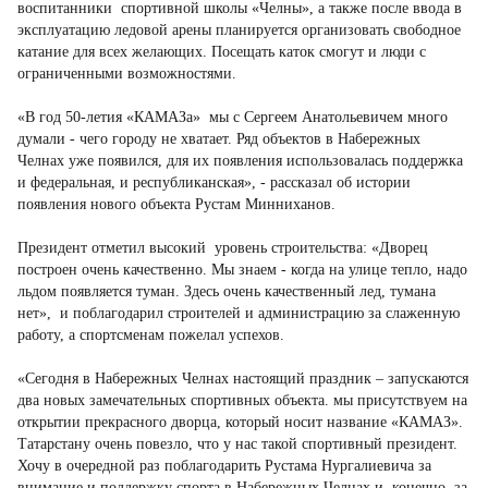
воспитанники спортивной школы «Челны», а также после ввода в
эксплуатацию ледовой арены планируется организовать свободное
катание для всех желающих. Посещать каток смогут и люди с
ограниченными возможностями.
«В год 50-летия «КАМАЗа» мы с Сергеем Анатольевичем много
думали - чего городу не хватает. Ряд объектов в Набережных
Челнах уже появился, для их появления использовалась поддержка
и федеральная, и республиканская», - рассказал об истории
появления нового объекта Рустам Минниханов.
Президент отметил высокий уровень строительства: «Дворец
построен очень качественно. Мы знаем - когда на улице тепло, надо
льдом появляется туман. Здесь очень качественный лед, тумана
нет», и поблагодарил строителей и администрацию за слаженную
работу, а спортсменам пожелал успехов.
«Сегодня в Набережных Челнах настоящий праздник – запускаются
два новых замечательных спортивных объекта. мы присутствуем на
открытии прекрасного дворца, который носит название «КАМАЗ».
Татарстану очень повезло, что у нас такой спортивный президент.
Хочу в очередной раз поблагодарить Рустама Нургалиевича за
внимание и поддержку спорта в Набережных Челнах и, конечно, за