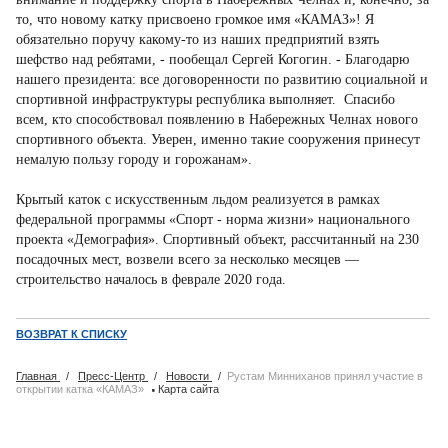
то, что новому катку присвоено громкое имя «КАМАЗ»! Я
обязательно поручу какому-то из наших предприятий взять
шефство над ребятами, - пообещал Сергей Когогин. - Благодарю
нашего президента: все договоренности по развитию социальной и
спортивной инфраструктуры республика выполняет. Спасибо
всем, кто способствовал появлению в Набережных Челнах нового
спортивного объекта. Уверен, именно такие сооружения принесут
немалую пользу городу и горожанам».
Крытый каток с искусственным льдом реализуется в рамках
федеральной программы «Спорт - норма жизни» национального
проекта «Демография». Спортивный объект, рассчитанный на 230
посадочных мест, возвели всего за несколько месяцев —
строительство началось в феврале 2020 года.
ВОЗВРАТ К СПИСКУ
Главная
/
Пресс-Центр
/
Новости
/
Рустам Минниханов принял участие в
·
открытии катка «КАМАЗ»
Карта сайта