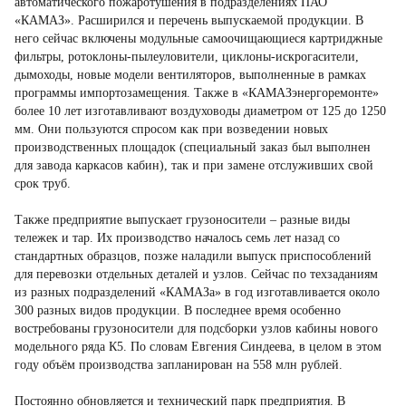
автоматического пожаротушения в подразделениях ПАО
«КАМАЗ». Расширился и перечень выпускаемой продукции. В
него сейчас включены модульные самоочищающиеся картриджные
фильтры, ротоклоны-пылеуловители, циклоны-искрогасители,
дымоходы, новые модели вентиляторов, выполненные в рамках
программы импортозамещения. Также в «КАМАЗэнергоремонте»
более 10 лет изготавливают воздуховоды диаметром от 125 до 1250
мм. Они пользуются спросом как при возведении новых
производственных площадок (специальный заказ был выполнен
для завода каркасов кабин), так и при замене отслуживших свой
срок труб.
Также предприятие выпускает грузоносители – разные виды
тележек и тар. Их производство началось семь лет назад со
стандартных образцов, позже наладили выпуск приспособлений
для перевозки отдельных деталей и узлов. Сейчас по техзаданиям
из разных подразделений «КАМАЗа» в год изготавливается около
300 разных видов продукции. В последнее время особенно
востребованы грузоносители для подсборки узлов кабины нового
модельного ряда К5. По словам Евгения Синдеева, в целом в этом
году объём производства запланирован на 558 млн рублей.
Постоянно обновляется и технический парк предприятия. В