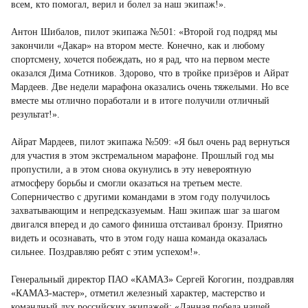
всем, кто помогал, верил и болел за наш экипаж!».
Антон Шибалов, пилот экипажа №501: «Второй год подряд мы
закончили «Дакар» на втором месте. Конечно, как и любому
спортсмену, хочется побеждать, но я рад, что на первом месте
оказался Дима Сотников. Здорово, что в тройке призёров и Айрат
Мардеев. Две недели марафона оказались очень тяжелыми. Но все
вместе мы отлично поработали и в итоге получили отличный
результат!».
Айрат Мардеев, пилот экипажа №509: «Я был очень рад вернуться
для участия в этом экстремальном марафоне. Прошлый год мы
пропустили, а в этом снова окунулись в эту невероятную
атмосферу борьбы и смогли оказаться на третьем месте.
Соперничество с другими командами в этом году получилось
захватывающим и непредсказуемым. Наш экипаж шаг за шагом
двигался вперед и до самого финиша отстаивал бронзу. Приятно
видеть и осознавать, что в этом году наша команда оказалась
сильнее. Поздравляю ребят с этим успехом!».
Генеральный директор ПАО «КАМАЗ» Сергей Когогин, поздравляя
«КАМАЗ-мастер», отметил железный характер, мастерство и
командный дух российских экипажей: «Данная победа нашей