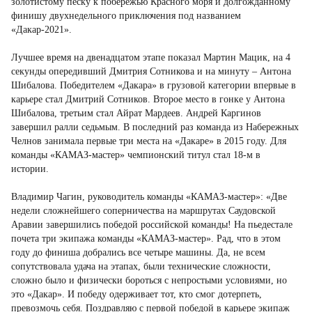
золотистому песку к побережью Красного моря и долгожданному
финишу двухнедельного приключения под названием
«Дакар-2021».
Лучшее время на двенадцатом этапе показал Мартин Мацик, на 4
секунды опередивший Дмитрия Сотникова и на минуту – Антона
Шибалова. Победителем «Дакара» в грузовой категории впервые в
карьере стал Дмитрий Сотников. Второе место в гонке у Антона
Шибалова, третьим стал Айрат Мардеев. Андрей Каргинов
завершил ралли седьмым. В последний раз команда из Набережных
Челнов занимала первые три места на «Дакаре» в 2015 году. Для
команды «КАМАЗ-мастер» чемпионский титул стал 18-м в
истории.
Владимир Чагин, руководитель команды «КАМАЗ-мастер»: «Две
недели сложнейшего соперничества на маршрутах Саудовской
Аравии завершились победой российской команды! На пьедестале
почета три экипажа команды «КАМАЗ-мастер». Рад, что в этом
году до финиша добрались все четыре машины. Да, не всем
сопутствовала удача на этапах, были технические сложности,
сложно было и физически бороться с непростыми условиями, но
это «Дакар». И победу одерживает тот, кто смог дотерпеть,
превозмочь себя. Поздравляю с первой победой в карьере экипаж