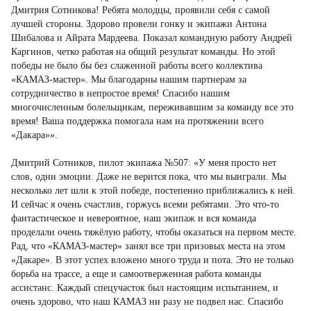
Дмитрия Сотникова! Ребята молодцы, проявили себя с самой
лучшей стороны. Здорово провели гонку и экипажи Антона
Шибалова и Айрата Мардеева. Показал командную работу Андрей
Каргинов, четко работая на общий результат команды. Но этой
победы не было бы без слаженной работы всего коллектива
«КАМАЗ-мастер». Мы благодарны нашим партнерам за
сотрудничество в непростое время! Спасибо нашим
многочисленным болельщикам, переживавшим за команду все это
время! Ваша поддержка помогала нам на протяжении всего
«Дакара»».
Дмитрий Сотников, пилот экипажа №507: «У меня просто нет
слов, одни эмоции. Даже не верится пока, что мы выиграли. Мы
несколько лет шли к этой победе, постепенно приближались к ней.
И сейчас я очень счастлив, горжусь всеми ребятами. Это что-то
фантастическое и невероятное, наш экипаж и вся команда
проделали очень тяжёлую работу, чтобы оказаться на первом месте.
Рад, что «КАМАЗ-мастер» занял все три призовых места на этом
«Дакаре». В этот успех вложено много труда и пота. Это не только
борьба на трассе, а еще и самоотверженная работа команды
ассистанс. Каждый спецучасток был настоящим испытанием, и
очень здорово, что наш КАМАЗ ни разу не подвел нас. Спасибо