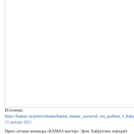
Источник:
https://kamaz.ru/press/releases/kamaz_master_zavoeval_ves_podium_v_kate
15 января 2021
Пресс-атташе команды «КАМАЗ-мастер» Эрик Хайруллин передаёт