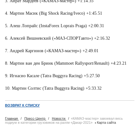
3. Айрат Мардеев («КАМАЗ-мастер») +1:14.35
4. Мартин Масик (Big Shock Racing/Iveco) +1:45.51
5. Алеш Лопрайс (InstaForex Loprais Praga) +2:00.31
6. Алексей Вишневский («МАЗ-СПОРТавто») +2:16.32
7. Андрей Каргинов («КАМАЗ-мастер») +2:49.01
8. Мартин ван ден Бринк (Mammoet Rallysport/Renault) +4:23.21
9. Игнасио Касале (Tatra Buggyra Racing) +5:27.50
10. Мартин Солтис (Tatra Buggyra Racing) +5:33.32
ВОЗВРАТ К СПИСКУ
Главная
/
Пресс-Центр
/
Новости
/
«КАМАЗ-мастер» завоевал весь
·
подиум в категории грузовиков на ралли «Дакар-2021»
Карта сайта