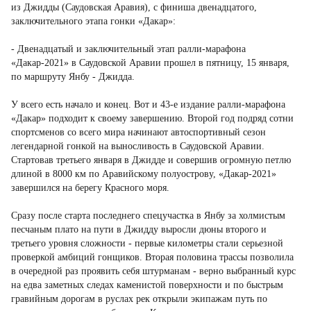
из Джидды (Саудовская Аравия), с финиша двенадцатого,
заключительного этапа гонки «Дакар»:
- Двенадцатый и заключительный этап ралли-марафона
«Дакар-2021» в Саудовской Аравии прошел в пятницу, 15 января,
по маршруту Янбу - Джидда.
У всего есть начало и конец. Вот и 43-е издание ралли-марафона
«Дакар» подходит к своему завершению. Второй год подряд сотни
спортсменов со всего мира начинают автоспортивный сезон
легендарной гонкой на выносливость в Саудовской Аравии.
Стартовав третьего января в Джидде и совершив огромную петлю
длиной в 8000 км по Аравийскому полуострову, «Дакар-2021»
завершился на берегу Красного моря.
Сразу после старта последнего спецучастка в Янбу за холмистым
песчаным плато на пути в Джидду выросли дюны второго и
третьего уровня сложности - первые километры стали серьезной
проверкой амбиций гонщиков. Вторая половина трассы позволила
в очередной раз проявить себя штурманам - верно выбранный курс
на едва заметных следах каменистой поверхности и по быстрым
гравийным дорогам в руслах рек открыли экипажам путь по