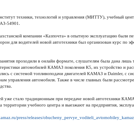
ститут техники, технологий и управления (МИТТУ), учебный цен
АЗ-54901.
азахстанской компании «Казпочта» в опытную эксплуатацию были 
орон для водителей новой автотехники был организован курс по 
о занятия проходили в онлайн формате, слушателям была дана лишь 
теристики автомобилей КАМАЗ поколения К5, их устройство и расп
ились с системой топливоподачи двигателей КАМАЗ и Daimler, с с
нам управления автомобиля. Также в числе главных были рассмотр
дства.
ей уже стало традиционным при передаче новой автотехники КАМ
а территории учебного центра и выезжают на предприятия, экспл
/kamaz.ru/press/releases/obucheny_pervye_voditeli_avtomobiley_kam