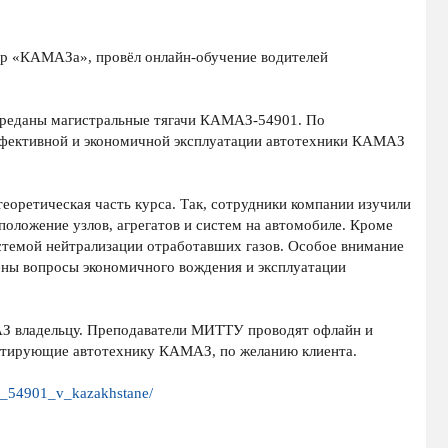
тр «КАМАЗа», провёл онлайн-обучение водителей
переданы магистральные тягачи КАМАЗ-54901. По
эффективной и экономичной эксплуатации автотехники КАМАЗ
теоретическая часть курса. Так, сотрудники компании изучили
оложение узлов, агрегатов и систем на автомобиле. Кроме
истемой нейтрализации отработавших газов. Особое внимание
ены вопросы экономичного вождения и эксплуатации
АЗ владельцу. Преподаватели МИТТУ проводят офлайн и
уатирующие автотехнику КАМАЗ, по желанию клиента.
az_54901_v_kazakhstane/