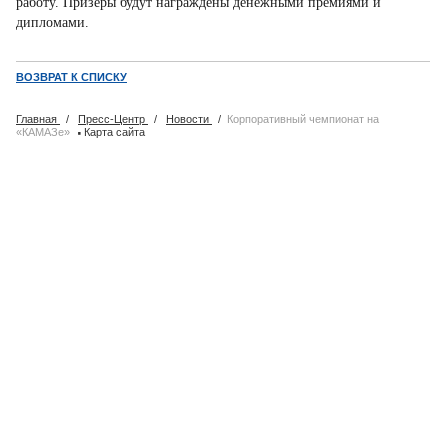
работу. Призёры будут награждены денежными премиями и
дипломами.
ВОЗВРАТ К СПИСКУ
Главная
/
Пресс-Центр
/
Новости
/
Корпоративный чемпионат на
·
«КАМАЗе»
Карта сайта