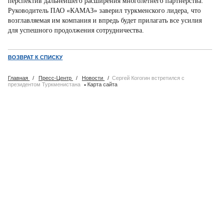
перспектив дальнейшего расширения многолетнего партнёрства.
Руководитель ПАО «КАМАЗ» заверил туркменского лидера, что
возглавляемая им компания и впредь будет прилагать все усилия
для успешного продолжения сотрудничества.
ВОЗВРАТ К СПИСКУ
Главная
/
Пресс-Центр
/
Новости
/
Сергей Когогин встретился с
·
президентом Туркменистана
Карта сайта