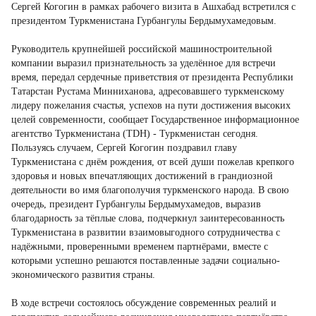
Сергей Когогин в рамках рабочего визита в Ашхабад встретился с
президентом Туркменистана Гурбангулы Бердымухамедовым.
Руководитель крупнейшей российской машиностроительной
компании выразил признательность за уделённое для встречи
время, передал сердечные приветствия от президента Республики
Татарстан Рустама Минниханова, адресовавшего туркменскому
лидеру пожелания счастья, успехов на пути достижения высоких
целей современности, сообщает Государственное информационное
агентство Туркменистана (TDH) - Туркменистан сегодня.
Пользуясь случаем, Сергей Когогин поздравил главу
Туркменистана с днём рождения, от всей души пожелав крепкого
здоровья и новых впечатляющих достижений в грандиозной
деятельности во имя благополучия туркменского народа. В свою
очередь, президент Гурбангулы Бердымухамедов, выразив
благодарность за тёплые слова, подчеркнул заинтересованность
Туркменистана в развитии взаимовыгодного сотрудничества с
надёжными, проверенными временем партнёрами, вместе с
которыми успешно решаются поставленные задачи социально-
экономического развития страны.
В ходе встречи состоялось обсуждение современных реалий и