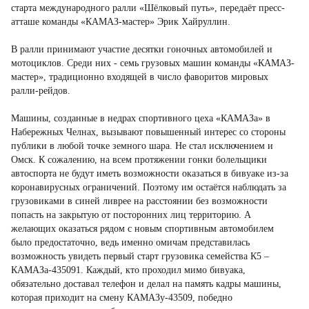
старта международного ралли «Шёлковый путь», передаёт пресс-
атташе команды «КАМАЗ-мастер» Эрик Хайруллин.
В ралли принимают участие десятки гоночных автомобилей и
мотоциклов. Среди них - семь грузовых машин команды «КАМАЗ-
мастер», традиционно входящей в число фаворитов мировых
ралли-рейдов.
Машины, созданные в недрах спортивного цеха «КАМАЗа» в
Набережных Челнах, вызывают повышенный интерес со стороны
публики в любой точке земного шара. Не стал исключением и
Омск. К сожалению, на всем протяжении гонки болельщики
автоспорта не будут иметь возможности оказаться в бивуаке из-за
коронавирусных ограничений. Поэтому им остаётся наблюдать за
грузовиками в синей ливрее на расстоянии без возможности
попасть на закрытую от посторонних лиц территорию. А
желающих оказаться рядом с новым спортивным автомобилем
было предостаточно, ведь именно омичам представилась
возможность увидеть первый старт грузовика семейства К5 –
КАМАЗа-435091. Каждый, кто проходил мимо бивуака,
обязательно доставал телефон и делал на память кадры машины,
которая приходит на смену КАМАЗу-43509, победно