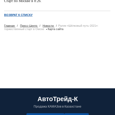
Старт по Москве в 8:26.
ВОЗВРАТ К СПИСКУ
Главная
/
Пресс-Центр
/
Новости
/
Ралли «Шёлковый путь-2021»:
·
торжественный старт в Омске
Карта сайта
АвтоТрейд-К
Продажа КАМАЗов в Казахстане