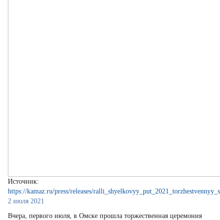
Источник:
https://kamaz.ru/press/releases/ralli_shyelkovyy_put_2021_torzhestvennyy_
2 июля 2021
Вчера, первого июля, в Омске прошла торжественная церемония