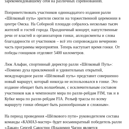
зарекомендовавшему себя на различных соревнованиях.
Поприветствовать участников одиннадцатого издания ралли
«Шёлковый путь» зрители смогли на торжественной церемонии в
центре Омска. На Соборной площади собралось несколько тысяч
жителей и гостей города. Праздничный концерт, напутственные
речи от властей и организаторов гонки, аплодисменты и слова
благодарности от участников – всё это сопровождало вечернюю
часть программы мероприятия. Теперь наступает время гонки. От
победы гонщиков отделяют 5400 километров.
Люк Альфан, спортивный директор ралли «Шёлковый Путь»:
«Помимо духа приключений и удивительных открытий,
международное ралли «Шёлковый путь» представит совершенно
новый маршрут, который никогда не использовался в гонке. Это
издание обещает быть волшебным, с исключительным составом
участников как в чемпионате мира по ралли-рейдам FIM, так и в
Кубке мира по ралли-рейдам FIA. Рельеф трассы по всему
маршруту гонки обещает быть разнообразным и сложным».
На период проведения «Шёлкового пути» руководителем состава
команды «КАМАЗ-мастер» будет восьмикратный победитель ралли
«Дакар» Сергей Савостин (Владимир Чагин является