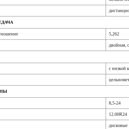
дистанци
ЕДАЧА
тношение
5,262
двойная, 
с низкой 
цельномет
ИНЫ
8,5-24
12.00R24
дисковые