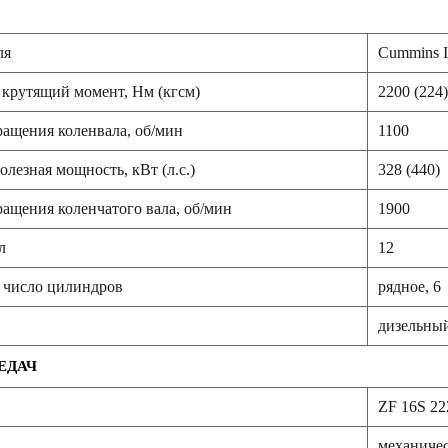
ля
Cummins 
 крутящий момент, Нм (кгсм)
2200 (224)
ращения коленвала, об/мин
1100
лезная мощность, кВт (л.с.)
328 (440)
ращения коленчатого вала, об/мин
1900
л
12
 число цилиндров
рядное, 6
дизельный
ЕДАЧ
ZF 16S 2
механичес