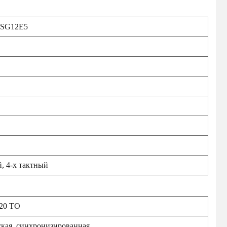
ISG12E5
, 4-х тактный
220 TO
кая, синхронизированная