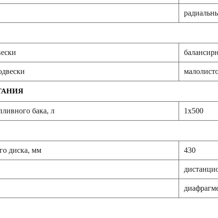
радиальны
вески
балансирн
одвески
малолисто
ТАНИЯ
ливного бака, л
1х500
го диска, мм
430
дистанци
диафрагме