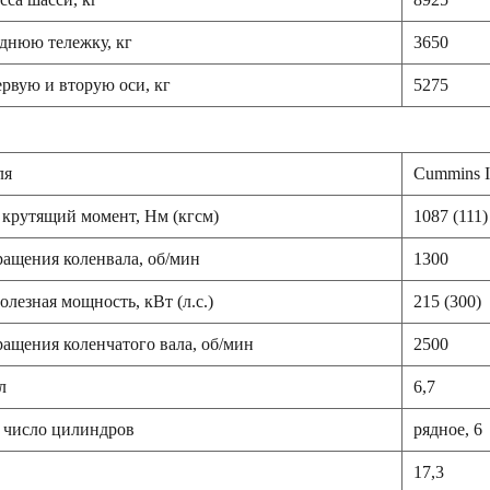
аднюю тележку, кг
3650
ервую и вторую оси, кг
5275
ля
Cummins I
 крутящий момент, Нм (кгсм)
1087 (111)
ращения коленвала, об/мин
1300
лезная мощность, кВт (л.с.)
215 (300)
ращения коленчатого вала, об/мин
2500
л
6,7
 число цилиндров
рядное, 6
17,3