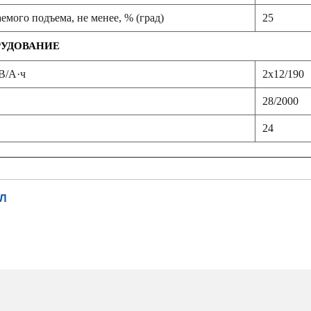
емого подъема, не менее, % (град)
25
РУДОВАНИЕ
В/А·ч
2х12/190
28/2000
24
Л