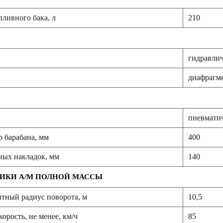
ливного бака, л
210
гидравлич
диафрагме
пневмати
 барабана, мм
400
ых накладок, мм
140
ИКИ А/М ПОЛНОЙ МАССЫ
тный радиус поворота, м
10,5
орость, не менее, км/ч
85