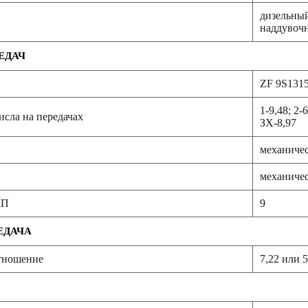
дизельный
наддувочн
ЕДАЧ
ZF 9S131
1-9,48; 2-6
сла на передачах
ЗХ-8,97
механичес
механичес
КП
9
ЕДАЧА
тношение
7,22 или 5