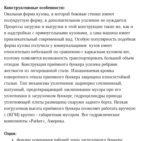
Конструктивные особенности:
Овальная форма кузова, в которой боковые стенки имеют
полукруглую форму, в дополнительном усилении не нуждается.
Процессы загрузки и выгрузки в этой конструкции такие же, как и
в надстройках с прямоугольными кузовами, а сама машина имеет
привлекательный современный вид. Особую популярность подобная
форма кузова получила у коммунальщиков: кузов имеет
относительно небольшой по сравнению с каркасным кузовом вес,
поэтому появляется возможность транспортировать больший объем
отходов. Конструкция приёмного бункера усилена ребрами
жесткости из легированной стали. Изнашиваемая кромка
поворотного отвала приемного бункера защищена износостойкой
сталью. Тип механизма уплотнения: шарнирно сочлененный,
шатунный, предотвращающий заклинивание мусора при его
уплотнении в загрузочном бункере; гидроцилиндры привода
уплотняющей плиты размещены снаружи заднего борта. Низкая
погрузочная высота приёмного бункера позволяет работать вручную
с (КГМ) крупно - габаритным мусором. Все гидравлические
компоненты «Parker», Америка.
Оции:
фонари освещения рабочей зоны загрузочного бункера;