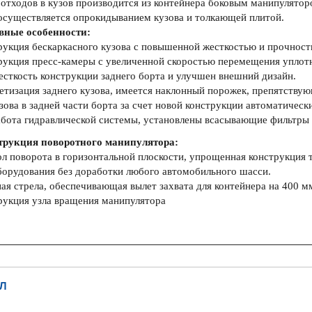
 отходов в кузов производится из контейнера боковым манипулято
осуществляется опрокидыванием кузова и толкающей плитой.
вные особенности:
рукция бескаркасного кузова с повышенной жесткостью и прочност
рукция пресс-камеры с увеличенной скоростью перемещения уплот
есткость конструкции заднего борта и улучшен внешний дизайн.
етизация заднего кузова, имеется наклонный порожек, препятству
ова в задней части борта за счет новой конструкции автоматически
бота гидравлической системы, установлены всасывающие фильтры и
трукция поворотного манипулятора:
ол поворота в горизонтальной плоскости, упрощенная конструкция 
борудования без доработки любого автомобильного шасси.
ая стрела, обеспечивающая вылет захвата для контейнера на 400 м
рукция узла вращения манипулятора
Л