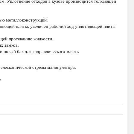
ром. Уплотнение отходов в кузове производится толкающей
ью металлоконструкций.
няющей плиты, увеличен рабочий ход уплотняющей плиты.
ющей протеканию жидкости.
х замков.
 новый бак для гидравлического масла.
телескопической стрелы манипулятора.
м.