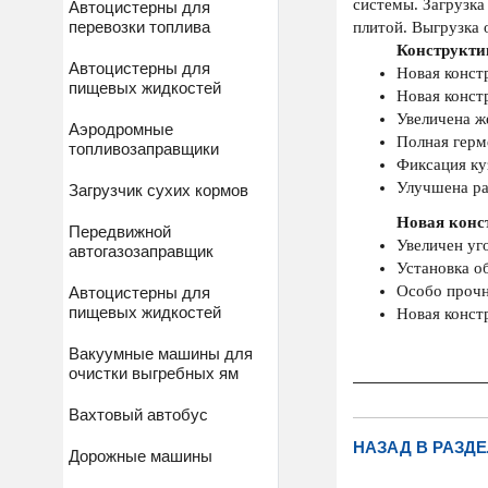
системы. Загрузка
Автоцистерны для
перевозки топлива
плитой. Выгрузка 
Конструкти
Автоцистерны для
Новая конст
пищевых жидкостей
Новая конст
Увеличена ж
Аэродромные
Полная герм
топливозаправщики
Фиксация куз
Улучшена ра
Загрузчик сухих кормов
Новая конс
Передвижной
Увеличен уг
автогазозаправщик
Установка о
Особо прочн
Автоцистерны для
пищевых жидкостей
Новая конст
Вакуумные машины для
очистки выгребных ям
Вахтовый автобус
НАЗАД В РАЗДЕ
Дорожные машины