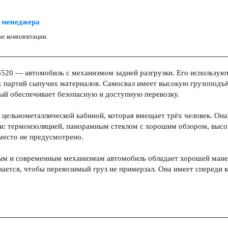
 менеджера
е комплектации.
20 — автомобиль с механизмом задней разгрузки. Его используют 
х партий сыпучих материалов. Самосвал имеет высокую грузоподъ
ый обеспечивает безопасную и доступную перевозку.
цельнометаллической кабиной, которая вмещает трёх человек. Он
ки: термоизоляцией, панорамным стеклом с хорошим обзором, выс
место не предусмотрено.
ым и современным механизмам автомобиль обладает хорошей мане
ается, чтобы перевозимый груз не примерзал. Она имеет спереди 