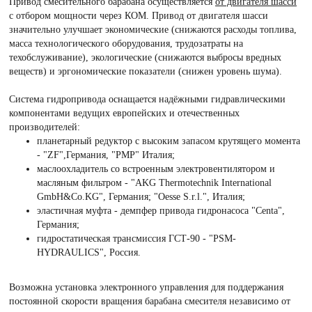
Привод смесительного барабана осуществляется
от двигателя шасси
с отбором мощности через КОМ. Привод от двигателя шасси
значительно улучшает экономические (снижаются расходы топлива,
масса технологического оборудования, трудозатраты на
техобслуживание), экологические (снижаются выбросы вредных
веществ) и эргономические показатели (снижен уровень шума).
Система гидропривода оснащается надёжными гидравлическими
компонентами ведущих европейских и отечественных
производителей:
планетарный редуктор с высоким запасом крутящего момента
- "ZF",Германия, "РМР" Италия;
маслоохладитель со встроенным электровентилятором и
масляным фильтром - "AKG Thermotechnik International
GmbH&Co.KG", Германия; "Oesse S.r.l.", Италия;
эластичная муфта - демпфер привода гидронасоса "Centa",
Германия;
гидростатическая трансмиссия ГСТ-90 - "PSM-
HYDRAULICS", Россия.
Возможна установка электронного управления для поддержания
постоянной скорости вращения барабана смесителя независимо от