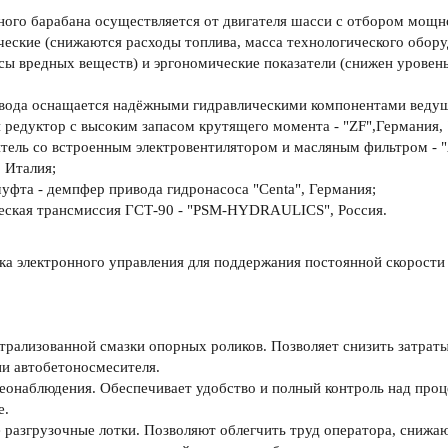
ого барабана осуществляется от двигателя шасси с отбором мощн
еские (снижаются расходы топлива, масса технологического оборуд
ы вредных веществ) и эргономические показатели (снижен уровен
вода оснащается надёжными гидравлическими компонентами ведущи
 редуктор с высоким запасом крутящего момента - "ZF",Германия,
тель со встроенным электровентилятором и масляным фильтром - 
", Италия;
муфта - демпфер привода гидронасоса "Centa", Германия;
еская трансмиссия ГСТ-90 - "PSM-HYDRAULICS", Россия.
а электронного управления для поддержания постоянной скорости 
трализованной смазки опорных роликов. Позволяет снизить затраты
и автобетоносмесителя.
еонаблюдения. Обеспечивает удобство и полный контроль над проц
е.
 разгрузочные лотки. Позволяют облегчить труд оператора, снижаю