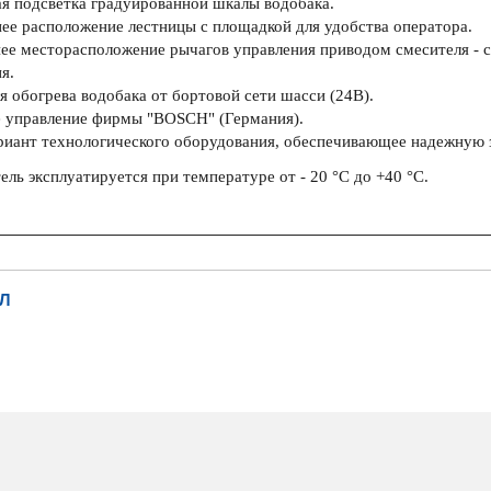
я подсветка градуированной шкалы водобака.
ее расположение лестницы с площадкой для удобства оператора.
ее месторасположение рычагов управления приводом смесителя - с 
я.
я обогрева водобака от бортовой сети шасси (24В).
 управление фирмы "BOSCH" (Германия).
риант технологического оборудования, обеспечивающее надежную з
ль эксплуатируется при температуре от - 20 °С до +40 °С.
Л