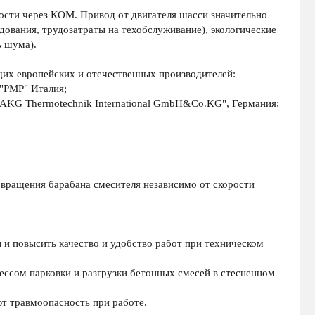
ости через КОМ. Привод от двигателя шасси значительно
ования, трудозатраты на техобслуживание), экологические
ь шума).
х европейских и отечественных производителей:
 "РМР" Италия;
"AKG Thermotechnik International GmbH&Co.KG", Германия;
вращения барабана смесителя независимо от скорости
 и повысить качество и удобство работ при техническом
ессом парковки и разгрузки бетонных смесей в стесненном
т травмоопасность при работе.