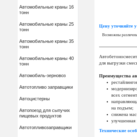
Автомобильные краны 16
тонн
Автомобильные краны 25
Цену уточняйте у
тонн
Возможны различны
Автомобильные краны 35
тонн
Автобетоносмесите
Автомобильные краны 40
для выгрузки смес
тонн
Автомобиль-зерновоз
Преимущества ав
рестайлинго
Автотопливо заправщики
модернизиро
всех сегмен
Автоцистерны
направляюща
на подъем;
Автопоезд для сыпучих
снижена мас
пищевых продуктов
улучшенная к
Автотопливозаправщики
Технические особ