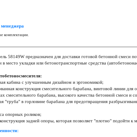
 менеджера
е комплектации.
ль 58149W предназначен для доставки готовой бетонной смеси пот
и в место укладки или бетонотранспортные средства (автобетононас
тобетоносмесителя:
вая кабина с улучшенным дизайном и эргономикой;
ванная конструкция смесительного барабана, винтовой линии для 
тах смесительного барабана, высокого качества бетонной смеси и с
я "труба" в горловине барабана для предотвращения разбрызгиван
са опорных роликов;
онструкция задней опоры, которая позволяет "плотно" подойти к м
енности: