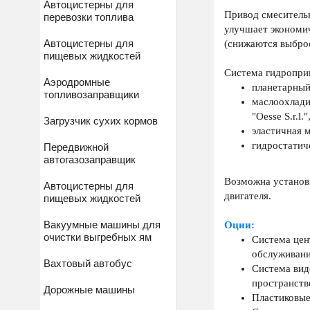
Автоцистерны для
Привод смесительн
перевозки топлива
улучшает экономич
Автоцистерны для
(снижаются выброс
пищевых жидкостей
Система гидропри
Аэродромные
планетарный
топливозаправщики
маслоохлади
"Oesse S.r.l.
Загрузчик сухих кормов
эластичная 
гидростатич
Передвижной
автогазозаправщик
Возможна установк
Автоцистерны для
двигателя.
пищевых жидкостей
Вакуумные машины для
Оции:
очистки выгребных ям
Система цен
обслуживани
Вахтовый автобус
Система вид
пространств
Дорожные машины
Пластиковые