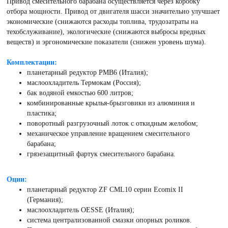
Привод смесительного барабана осуществляется через коробку
отбора мощности. Привод от двигателя шасси значительно улучшает
экономические (снижаются расходы топлива, трудозатраты на
техобслуживание), экологические (снижаются выбросы вредных
веществ) и эргономические показатели (снижен уровень шума).
Комплектации:
планетарный редуктор PMB6 (Италия);
маслоохладитель Термокам (Россия);
бак водяной емкостью 600 литров;
комбинированные крылья-брызговики из алюминия и
пластика;
поворотный разгрузочный лоток с откидным желобом;
механическое управление вращением смесительного
барабана;
грязезащитный фартук смесительного барабана.
Оции:
планетарный редуктор ZF CML10 серии Ecomix II
(Германия);
маслоохладитель OESSE (Италия);
система централизованной смазки опорных роликов.