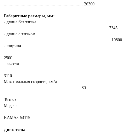
.................................................................. 26300
Габаритные размеры, мм:
- длина без тягача
....................................................................................... 7345
- длина с тягачом
......................................................................................... 10800
- ширина
........................................................................................................
2500
- высота
.........................................................................................................
3110
Mаксимальная скорость, км/ч
................................................................ 80
Тягач:
Модель
..........................................................................................................
KAMAЗ-54115
Двигатель: