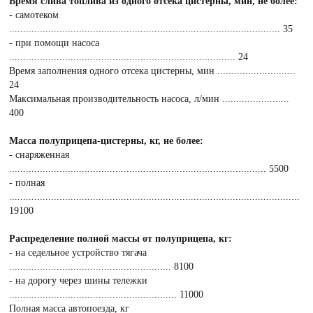
Время слива топлива из одного отсека цистерны, мин, не более:
- самотеком
................................................................................................. 35
- при помощи насоса
................................................................................. 24
Время заполнения одного отсека цистерны, мин ............................
24
Максимальная производительность насоса, л/мин ........................
400
Масса полуприцепа-цистерны, кг, не более:
- снаряженная
............................................................................................ 5500
- полная
........................................................................................................
19100
Распределение полной массы от полуприцепа, кг:
- на седельное устройство тягача
.......................................................... 8100
- на дорогу через шины тележки
............................................................ 11000
Полная масса автопоезда, кг