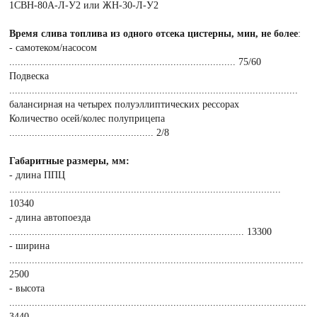
1СВН-80А-Л-У2 или ЖН-30-Л-У2
Время слива топлива из одного отсека цистерны, мин, не более
:
- самотеком/насосом
................................................................................ 75/60
Подвеска
......................................................................................................
балансирная на четырех полуэллиптических рессорах
Количество осей/колес полуприцепа
................................................... 2/8
Габаритные размеры, мм:
- длина ППЦ
................................................................................................
10340
- длина автопоезда
................................................................................... 13300
- ширина
........................................................................................................
2500
- высота
.........................................................................................................
3440