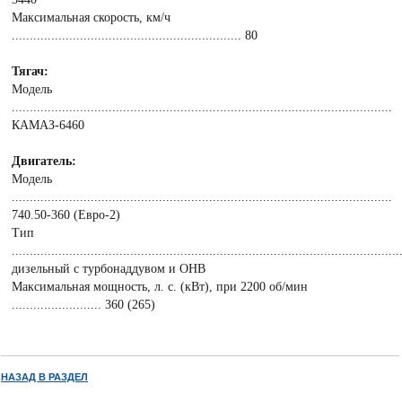
Максимальная скорость, км/ч
................................................................ 80
Тягач:
Модель
..........................................................................................................
КАМАЗ-6460
Двигатель:
Модель
..........................................................................................................
740.50-360 (Евро-2)
Тип
............................................................................................................
дизельный с турбонаддувом и ОНВ
Максимальная мощность, л. с. (кВт), при 2200 об/мин
......................... 360 (265)
НАЗАД В РАЗДЕЛ