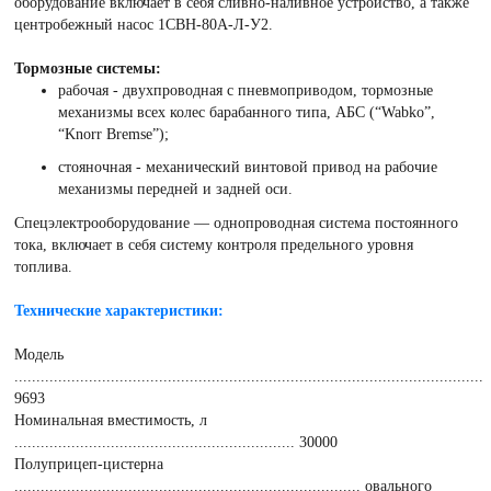
оборудование включает в себя сливно-наливное устройство, а также
центробежный насос 1СВН-80А-Л-У2.
Тормозные системы:
рабочая - двухпроводная с пневмоприводом, тормозные
механизмы всех колес барабанного типа, АБС (“Wabko”,
“Knorr Bremse”);
стояночная - механический винтовой привод на рабочие
механизмы передней и задней оси.
Спецэлектрооборудование — однопроводная система постоянного
тока, включает в себя систему контроля предельного уровня
топлива.
Технические характеристики:
Модель
...........................................................................................................
9693
Номинальная вместимость, л
................................................................ 30000
Полуприцеп-цистерна
............................................................................... овального