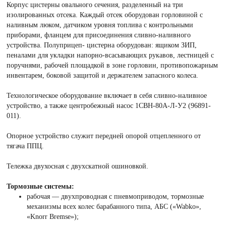
Корпус цистерны овального сечения, разделенный на три
изолированных отсека. Каждый отсек оборудован горловиной с
наливным люком, датчиком уровня топлива с контрольными
приборами, фланцем для присоединения сливно-наливного
устройства. Полуприцеп- цистерна оборудован: ящиком ЗИП,
пеналами для укладки напорно-всасывающих рукавов, лестницей с
поручнями, рабочей площадкой в зоне горловин, противопожарным
инвентарем, боковой защитой и держателем запасного колеса.
Технологическое оборудование включает в себя сливно-наливное
устройство, а также центробежный насос 1СВН-80А-Л-У2 (96891-
011).
Опорное устройство служит передней опорой отцепленного от
тягача ППЦ.
Тележка двухосная с двухскатной ошиновкой.
Тормозные системы:
рабочая — двухпроводная с пневмоприводом, тормозные
механизмы всех колес барабанного типа, АБС («Wabko»,
«Knorr Bremse»);