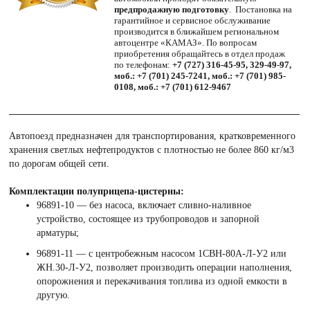
предпродажную подготовку
. Постановка на
гарантийное и сервисное обслуживание
производится в ближайшем региональном
автоцентре «КАМАЗ». По вопросам
приобретения обращайтесь в отдел продаж
по телефонам:
+7 (727) 316-45-95, 329-49-97,
моб.: +7 (701) 245-7241, моб.: +7 (701) 985-
0108, моб.: +7 (701) 612-9467
Автопоезд предназначен для транспортирования, кратковременного
хранения светлых нефтепродуктов с плотностью не более 860 кг/м3
по дорогам общей сети.
Комплектации полуприцепа-цистерны:
96891-10 — без насоса, включает сливно-наливное
устройство, состоящее из трубопроводов и запорной
арматуры;
96891-11 — с центробежным насосом 1СВН-80А-Л-У2 или
ЖН.30-Л-У2, позволяет производить операции наполнения,
опорожнения и перекачивания топлива из одной емкости в
другую.