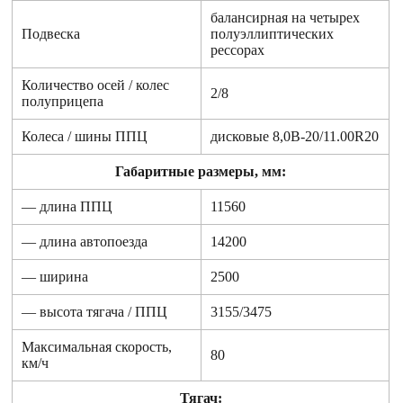
балансирная на четырех
Подвеска
полуэллиптических
рессорах
Количество осей / колес
2/8
полуприцепа
Колеса / шины ППЦ
дисковые 8,0В-20/11.00R20
Габаритные размеры, мм:
— длина ППЦ
11560
— длина автопоезда
14200
— ширина
2500
— высота тягача / ППЦ
3155/3475
Максимальная скорость,
80
км/ч
Тягач: