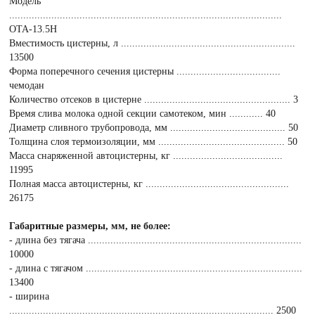
Модель
.................................................................................................
ОТА-13.5Н
Вместимость цистерны, л ..............................................................
13500
Форма поперечного сечения цистерны .....................................
чемодан
Количество отсеков в цистерне .................................................... 3
Время слива молока одной секции самотеком, мин ............ 40
Диаметр сливного трубопровода, мм ......................................... 50
Толщина слоя термоизоляции, мм ............................................. 50
Масса снаряженной автоцистерны, кг .......................................
11995
Полная масса автоцистерны, кг ...................................................
26175
Габаритные размеры, мм, не более:
- длина без тягача ............................................................................
10000
- длина с тягачом .............................................................................
13400
- ширина
.............................................................................................. 2500